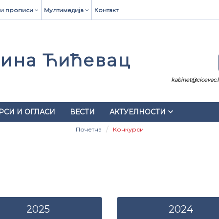
и прописи
Мултимедија
Контакт
ина Ћићевац
kabinet@cicevac.ls
keyboard_arrow_down
РСИ И ОГЛАСИ
ВЕСТИ
АКТУЕЛНОСТИ
Почетна
Конкурси
2025
2024