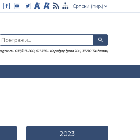
search
.gov.rs
037/811-260, 811-178
Карађорђева 106, 37210 Ћићевац
2023