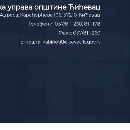
а управа општине Ћићевац
Адреса:
Карађорђева 106, 37210 Ћићевац
Телефони:
037/811-260, 811-178
Факс:
037/811-260
E-пошта:
kabinet@cicevac.ls.gov.rs
Општина Ћићевац © 2023. Сва права задржана.