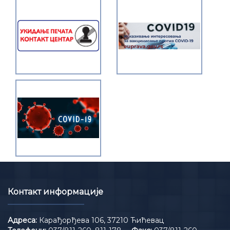
Контакт информације
Адреса:
Карађорђева 106, 37210 Ћићевац