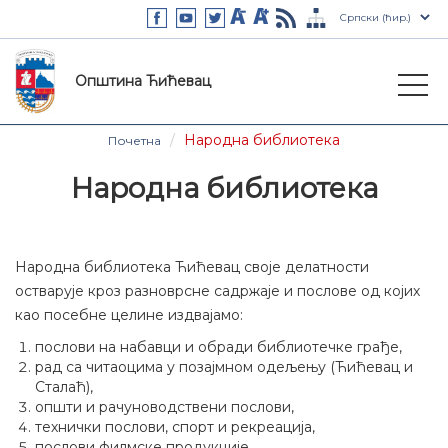
Општина Ћићевац
Народна библиотека
Почетна
Народна библиотека
Народна библиотека Ћићевац своје делатности
остварује кроз разноврсне садржаје и послове од којих
као посебне целине издвајамо:
послови на набавци и обради библиотечке грађе,
рад са читаоцима у позајмном одељењу (Ћићевац и
Сталаћ),
општи и рачуноводствени послови,
технички послови, спорт и рекреација,
послови филмске продукције,