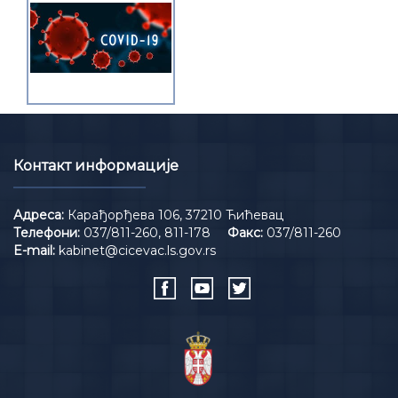
Контакт информације
Адреса:
Карађорђева 106, 37210 Ћићевац
Телефони:
037/811-260, 811-178
Факс:
037/811-260
E-mail:
kabinet@cicevac.ls.gov.rs