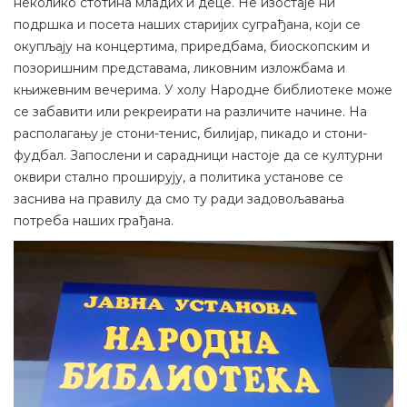
неколико стотина младих и деце. Не изостаје ни
подршка и посета наших старијих суграђана, који се
окупљају на концертима, приредбама, биоскопским и
позоришним представама, ликовним изложбама и
књижевним вечерима. У холу Народне библиотеке може
се забавити или рекреирати на различите начине. На
располагању је стони-тенис, билијар, пикадо и стони-
фудбал. Запослени и сарадници настоје да се културни
оквири стално проширују, а политика установе се
заснива на правилу да смо ту ради задовољавања
потреба наших грађана.