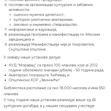
послови на организацији културних и забавних
активности:
сценско-музичка делатност,
културно-уметнички аматеризам,
ликовно и књижевно стваралаштво
информисање и едукација,
реализација програма и манифестација по Месним
заједницама и
реализација Манифестација чији је покровитељ
Скупштина општине.
У оквиру наше установе делује:
КУД “Моравац“ са преко 100 чланова, које је 2012.
године обележило значајан јубилеј – 50 година рада,
Аматерско позориште Ћићевац и
Општински ХОР „Звончићи“.
Библиотека располаже са око 18.000 наслова и има 350
чланова.
У току године наша установа реализује више од 65
културних догађаја, а у нашим секцијама учествује