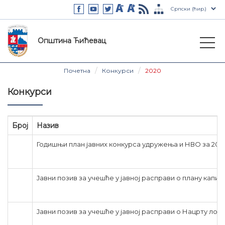
Општина Ћићевац
Почетна
Конкурси
2020
Конкурси
Број
Назив
Годишњи план јавних конкурса удружења и НВО за 20
Јавни позив за учешће у јавној расправи о плану капит
Јавни позив за учешће у јавној расправи о Нацрту ло