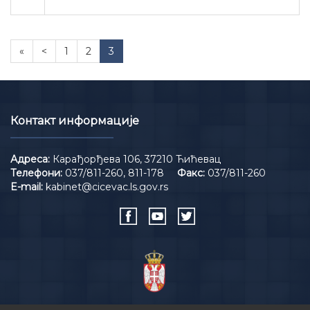
«
<
1
2
3
Контакт информације
Адреса:
Карађорђева 106, 37210 Ћићевац
Телефони:
037/811-260, 811-178
Факс:
037/811-260
E-mail:
kabinet@cicevac.ls.gov.rs