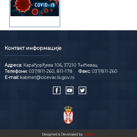
Контакт информације
Адреса:
Карађорђева 106, 37210 Ћићевац
Телефони:
037/811-260, 811-178
Факс:
037/811-260
E-mail:
kabinet@cicevac.ls.gov.rs
Designed & Developed by
SoftArt