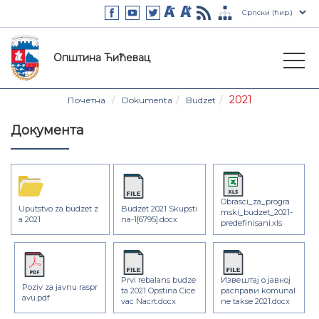
Општина Ћићевац
2021
Почетна
Dokumenta
Budzet
Документа
Obrasci_za_progra
Uputstvo za budzet z
Budzet 2021 Skupsti
mski_budzet_2021-
a 2021
na-1[6795].docx
predefinisani.xls
Prvi rebalans budze
Извештај о јавној
Poziv za javnu raspr
ta 2021 Opstina Cice
расправи komunal
avu.pdf
vac Nacrt.docx
ne takse 2021.docx