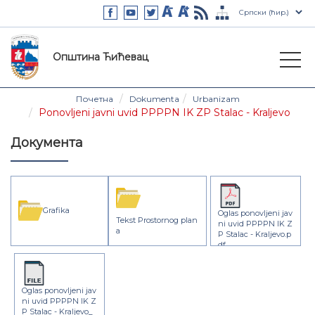
Општина Ћићевац
Почетна
Dokumenta
Urbanizam
Ponovljeni javni uvid PPPPN IK ZP Stalac - Kraljevo
Документа
Grafika
Oglas ponovljeni jav
Tekst Prostornog plan
ni uvid PPPPN IK Z
a
P Stalac - Kraljevo.p
df
Oglas ponovljeni jav
ni uvid PPPPN IK Z
P Stalac - Kraljevo_