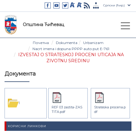
Општина Ћићевац
Почетна
Dokumenta
Urbanizam
Nacrt imena i dopuna PPPP auto put E-761
IZVESTAJ O STRATESKOJ PROCENI UTICAJA NA
ZIVOTNU SREDINU
Документа
1
REF 03 zastita-ZAS
Strateska procena.p
TITA.pdf
df
КОРИСНИ ЛИНКОВИ