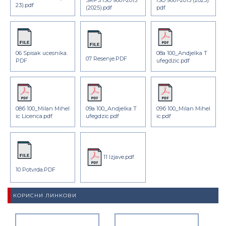
23).pdf
(2025).pdf
pdf
06 Spisak ucesnika.
08а 100_Andjelka T
07 Resenje.PDF
PDF
ufegdzic.pdf
08б 100_Milan Mihel
09а 100_Andjelka T
09б 100_Milan Mihel
ic Licenca.pdf
ufegdzic.pdf
ic.pdf
11 Izjave.pdf
10 Potvrda.PDF
КОРИСНИ ЛИНКОВИ