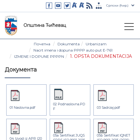
Општина Ћићевац
Почетна
Dokumenta
Urbanizam
Nacrt imena i dopuna PPPP auto put E-761
1. OPSTA DOKUMENTACIJA
IZMENE I DOPUNE PPPPN
Документа
02 Podnaslovna.PD
01 Naslovna.pdf
03 Sadrzaj.pdf
F
05a Sertifikat JUQS
05b Sertifikat IQNET
04 Izvod iz APR (20
SRPS ISO 9001-2015
ISO 9001-2015 (2025).