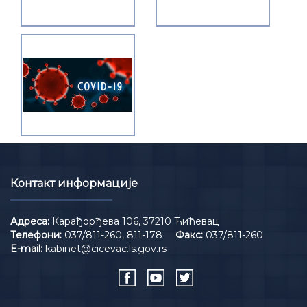
Контакт информације
Адреса:
Карађорђева 106, 37210 Ћићевац
Телефони:
037/811-260, 811-178
Факс:
037/811-260
E-mail:
kabinet@cicevac.ls.gov.rs