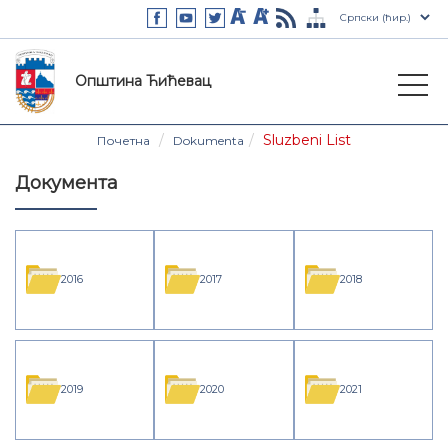
Општина Ћићевац
Sluzbeni List
Почетна
Dokumenta
Документа
2016
2017
2018
2019
2020
2021