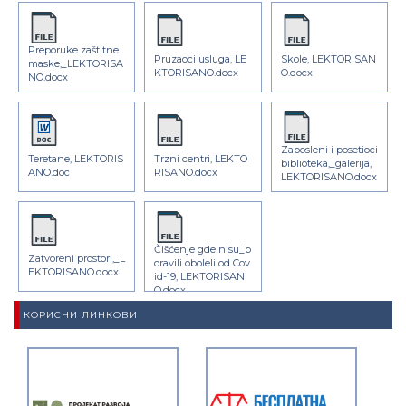
Preporuke zaštitne
Pruzaoci usluga, LE
Skole, LEKTORISAN
maske,_LEKTORISA
KTORISANO.docx
O.docx
NO.docx
Zaposleni i posetioci
Teretane, LEKTORIS
Trzni centri, LEKTO
biblioteka,_galerija,
ANO.doc
RISANO.docx
LEKTORISANO.docx
Čišćenje gde nisu_b
Zatvoreni prostori,_L
oravili oboleli od Cov
EKTORISANO.docx
id-19, LEKTORISAN
O.docx
КОРИСНИ ЛИНКОВИ