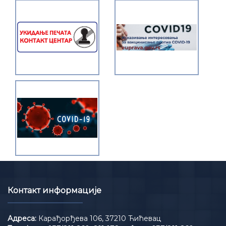
Контакт информације
Адреса:
Карађорђева 106, 37210 Ћићевац