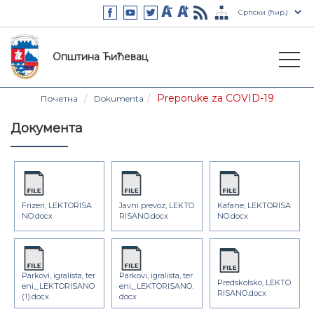
Општина Ћићевац
Preporuke za COVID-19
Почетна
Dokumenta
Документа
Frizeri, LEKTORISA
Javni prevoz, LEKTO
Kafane, LEKTORISA
NO.docx
RISANO.docx
NO.docx
Parkovi, igralista, ter
Parkovi, igralista, ter
Predskolsko, LEKTO
eni,_LEKTORISANO
eni,_LEKTORISANO.
RISANO.docx
(1).docx
docx