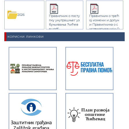
2026
Правилник о посту
Правилник о трећ
пку унутрашњег уз
ој измени и допун
буњивања Ћићев
и Правилника о с
ац.pdf
истематизацији О
У Ћићевац 2026.pd
КОРИСНИ ЛИНКОВИ
f