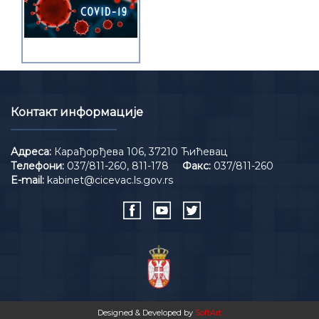
Контакт информације
Адреса:
Карађорђева 106, 37210 Ћићевац
Телефони:
037/811-260, 811-178
Факс:
037/811-260
E-mail:
kabinet@cicevac.ls.gov.rs
Designed & Developed by
SoftArt