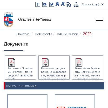
Општина Ћићевац
2022
Почетна
Dokumenta
Odluke i resenja
Документа
Решење - Повеља
Решење о допуни
Решење о образов
министарки прив
решења о образов
ању Комисије за р
реде А.Атанаскови
ању комисије за р
еализацију мера е
ћ.pdf
еализацију мера е
нергетске санациј
нергетске санациј
е.pdf
КОРИСНИ ЛИНКОВИ
е.pdf