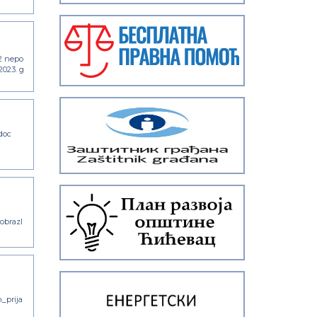
2 nepo
2023. g
doc
-obrazl
_prija