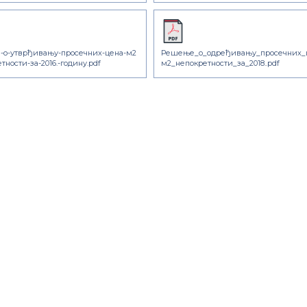
о-утврђивању-просечних-цена-м2
Решење_о_одређивању_просечних_
тности-за-2016.-годину.pdf
м2_непокретности_за_2018..pdf