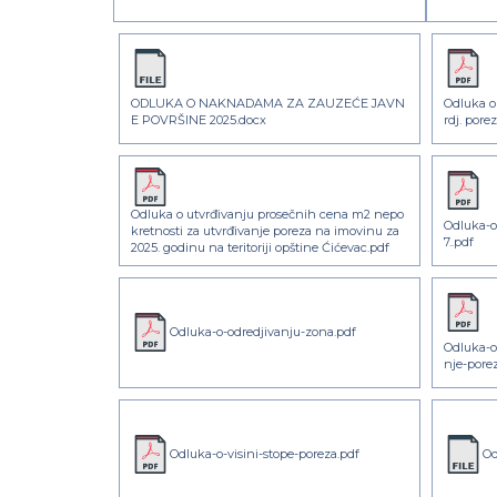
ODLUKA O NAKNADAMA ZA ZAUZEĆE JAVN
Odluka o 
E POVRŠINE 2025.docx
rdj. pore
Odluka o utvrđivanju prosečnih cena m2 nepo
Odluka-
kretnosti za utvrđivanje poreza na imovinu za
7..pdf
2025. godinu na teritoriji opštine Ćićevac.pdf
Odluka-o-odredjivanju-zona.pdf
Odluka-o-
nje-pore
Odluka-o-visini-stope-poreza.pdf
O