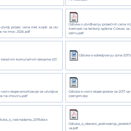
Odluka o utvrđivanju prosečnih cena m
utvrdj. prosec. cena met. kvadr. za utv
kretnosti na teritoriji opštine Ćićevac za 
za na imov. 2026..pdf
odinu.pdf
Odluka-o-odredjivanju-zona-2017.
o-lokalnim-komunalnim-taksama-201
visini-stope-amortizacije-za-utvrdjiva
Odluka-o-visini-stope-poreza-za-2017.-sa
za-na-imovinu.pdf
ozenjem.doc
dluka_o_naknadama_2019.docx
Odluka_o_obavezi_podnosenja_poreskih
va.pdf