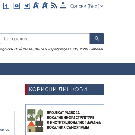
search
.gov.rs
037/811-260, 811-178
Карађорђева 106, 37210 Ћићевац
КОРИСНИ ЛИНКОВИ
TAKSA