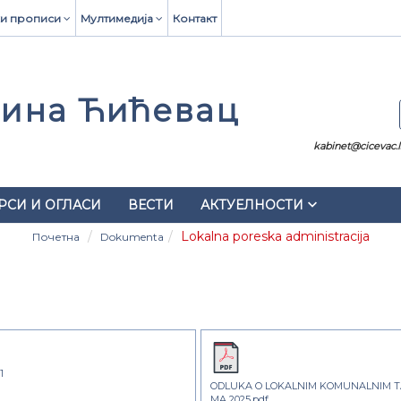
и прописи
Мултимедија
Контакт
ина Ћићевац
kabinet@cicevac.ls
keyboard_arrow_down
РСИ И ОГЛАСИ
ВЕСТИ
АКТУЕЛНОСТИ
Lokalna poreska administracija
Почетна
Dokumenta
1
ODLUKA O LOKALNIM KOMUNALNIM 
MA 2025.pdf