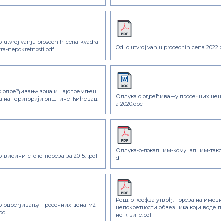
o-utvrdjivanju-prosecnih-cena-kvadra
Odl o utvrdjivanju procecnih cena 2022.
ra-nepokretnosti.pdf
о одређивању зона и најопремљен
Одлука о одређивању просечних цен
на на територији општине Ћићевац.
а 2020.doc
Одлука-о-локалним-комуналним-такс
-висини-стопе-пореза-за-2015.1.pdf
df
Реш. о коеф.за утврђ. пореза на имов
о-одређивању-просечних-цена-м2-
непокретности обвезника који воде 
doc
не књиге.pdf