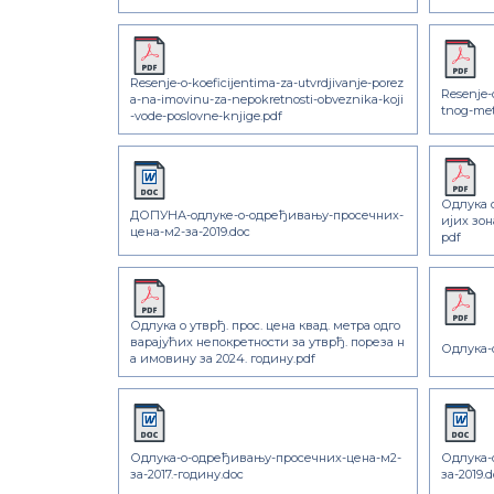
Resenje-o-koeficijentima-za-utvrdjivanje-porez
Resenje-
a-na-imovinu-za-nepokretnosti-obveznika-koji
tnog-met
-vode-poslovne-knjige.pdf
Одлука 
ДОПУНА-одлуке-о-одређивању-просечних-
ијих зо
цена-м2-за-2019.doc
pdf
Одлука о утврђ. прос. цена квад. метра одго
варајућих непокретности за утврђ. пореза н
Одлука-о
а имовину за 2024. годину.pdf
Одлука-о-одређивању-просечних-цена-м2-
Одлука-
за-2017.-годину.doc
за-2019.