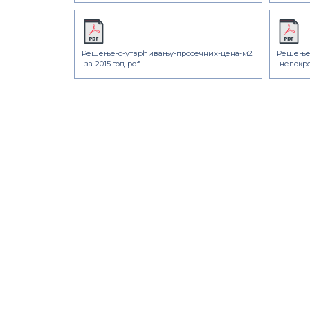
Решење-о-утврђивању-просечних-цена-м2
Решење-
-за-2015.год..pdf
-непокре