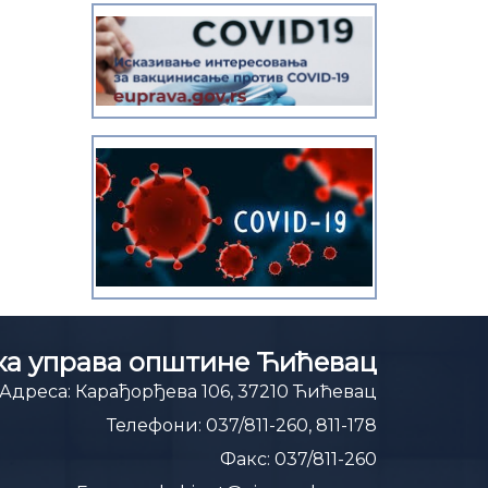
а управа општине Ћићевац
Адреса:
Карађорђева 106, 37210 Ћићевац
Телефони:
037/811-260, 811-178
Факс:
037/811-260