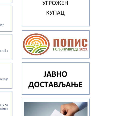
pdf
а м2 з
ама.p
ину за
послов