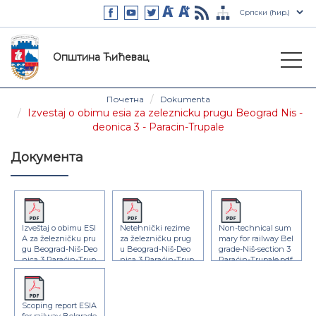
Општина Ћићевац
Почетна
Dokumenta
Izvestaj o obimu esia za zeleznicku prugu Beograd Nis -
deonica 3 - Paracin-Trupale
Документа
Izveštaj o obimu ESI
Netehnički rezime
Non-technical sum
A za železničku pru
za železničku prug
mary for railway Bel
gu Beograd-Niš-Deo
u Beograd-Niš-Deo
grade-Niš-section 3
nica 3 Paraćin-Trup
nica 3 Paraćin-Trup
Paraćin-Trupale.pdf
ale.pdf
ale.pdf
Scoping report ESIA
for railway Belgrade