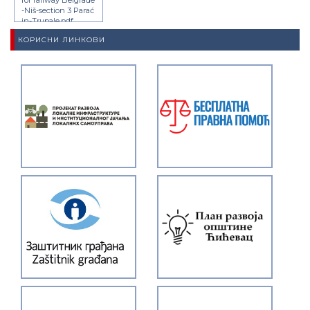
-Niš-section 3 Parać
in-Trupale.pdf
КОРИСНИ ЛИНКОВИ