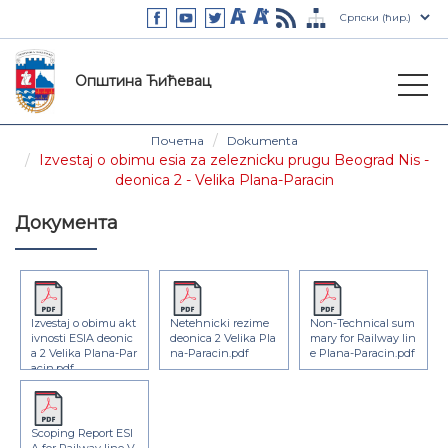
Општина Ћићевац
Почетна
Dokumenta
Izvestaj o obimu esia za zeleznicku prugu Beograd Nis -
deonica 2 - Velika Plana-Paracin
Документа
Izvestaj o obimu akt
Netehnicki rezime
Non-Technical sum
ivnosti ESIA deonic
deonica 2 Velika Pla
mary for Railway lin
a 2 Velika Plana-Par
na-Paracin.pdf
e Plana-Paracin.pdf
acin.pdf
Scoping Report ESI
A for Railway line V