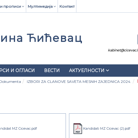
и прописи
Мултимедија
Контакт
ина Ћићевац
kabinet@cicevac.ls
keyboard_arrow_down
РСИ И ОГЛАСИ
ВЕСТИ
АКТУЕЛНОСТИ
Dokumenta
IZBORI ZA CLANOVE SAVETA MESNIH ZAJEDNICA 2024.
ndidat MZ Cicevac.pdf
Kandidati MZ Cicevac (2).pdf