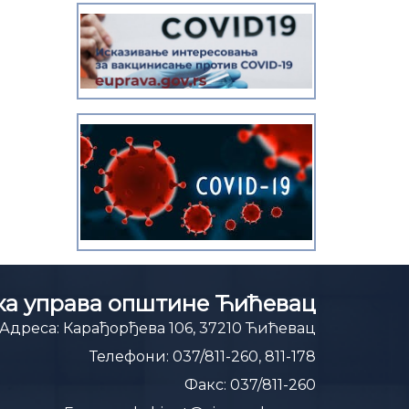
а управа општине Ћићевац
Адреса:
Карађорђева 106, 37210 Ћићевац
Телефони:
037/811-260, 811-178
Факс:
037/811-260