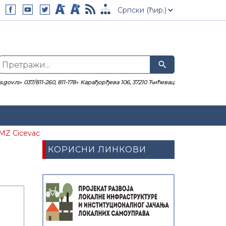
search
.gov.rs
037/811-260, 811-178
Карађорђева 106, 37210 Ћићевац
MZ Cicevac
КОРИСНИ ЛИНКОВИ