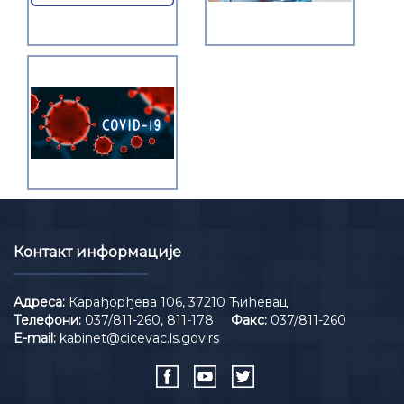
Контакт информације
Адреса:
Карађорђева 106, 37210 Ћићевац
Телефони:
037/811-260, 811-178
Факс:
037/811-260
E-mail:
kabinet@cicevac.ls.gov.rs