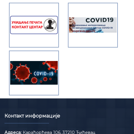
Контакт информације
Адреса:
Карађорђева 106, 37210 Ћићевац