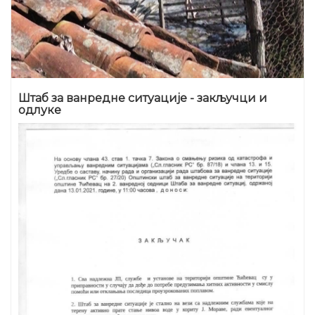
Штаб за ванредне ситуације - закључци и
одлуке