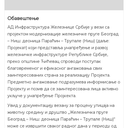
Обавештење
АД Инфраструктура Железнице Србије у вези са
пројектом модернизације железничке пруге Београд
– Ниш: деоница Параћин – Трупале (Ниш) (даље:
Пројекат) који представља унапређење и развој
железничке инфраструктуре Републике Србије,
преко општине Ћићевац спроводи поступак
благовременог и ефикасног ангажовања свих
заинтересованих страна за реализацију Пројекта.
Предметно ангажовање подразумева информисање о
Пројекту и позив да се заинтересована лица активно
укључе у унапређење Пројкекта.
Увид у документацију везану за процену утицаја на
животну средину и друштво „Железничка пруге
Београд – Ниш: деоница Параћин – Трупале (Ниш)“
може се извршити сваког радног дана у периоду од