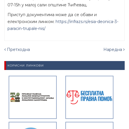
07-15h у малој сали општине Ћићевац.
Приступ документима може да се обави и
електронским линком:
https://infrazs.rs/esia-deonica-3-
paracin-trupale-nis/
Претходна
Наредна
КОРИСНИ ЛИНКОВИ