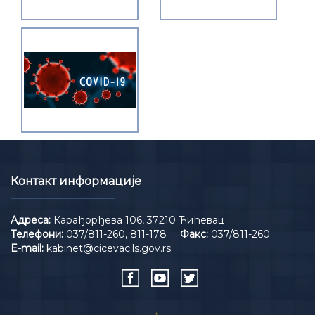
Контакт информације
Адреса:
Карађорђева 106, 37210 Ћићевац
Телефони:
037/811-260, 811-178
Факс:
037/811-260
E-mail:
kabinet@cicevac.ls.gov.rs