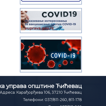
а управа општине Ћићевац
Адреса:
Карађорђева 106, 37210 Ћићевац
Телефони:
037/811-260, 811-178