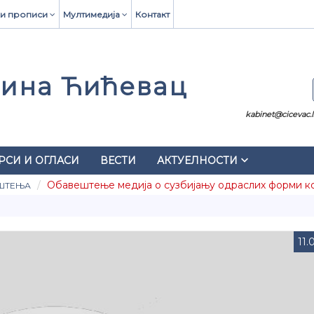
и прописи
Мултимедија
Контакт
ина Ћићевац
kabinet@cicevac.ls
keyboard_arrow_down
РСИ И ОГЛАСИ
ВЕСТИ
АКТУЕЛНОСТИ
Обавештење медија о сузбијању одраслих форми к
ШТЕЊА
11.