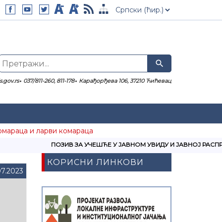
search
.gov.rs
037/811-260, 811-178
Карађорђева 106, 37210 Ћићевац
омараца и ларви комараца
ПОЗИВ ЗА УЧЕШЋЕ У ЈАВНОМ УВИДУ И ЈАВНОЈ РАСПРАВИ 
КОРИСНИ ЛИНКОВИ
07.2023