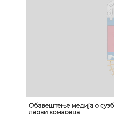
Обавештење медија о суз
ларви комараца