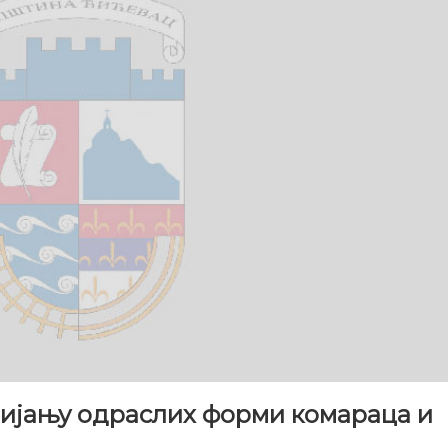
бијању одраслих форми комараца и